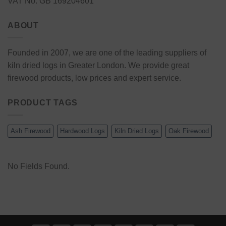
VAT No. GB 169204601
ABOUT
Founded in 2007, we are one of the leading suppliers of
kiln dried logs in Greater London. We provide great
firewood products, low prices and expert service.
PRODUCT TAGS
Ash Firewood
Hardwood Logs
Kiln Dried Logs
Oak Firewood
No Fields Found.